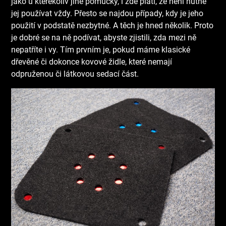
jako u kterékoliv jiné pomůcky, i zde platí, že není nutné
jej používat vždy. Přesto se najdou případy, kdy je jeho
použití v podstatě nezbytné. A těch je hned několik. Proto
je dobré se na ně podívat, abyste zjistili, zda mezi ně
nepatříte i vy.
Tím prvním je, pokud máme klasické
dřevěné či dokonce kovové židle, které nemají
odpruženou či látkovou sedací část.