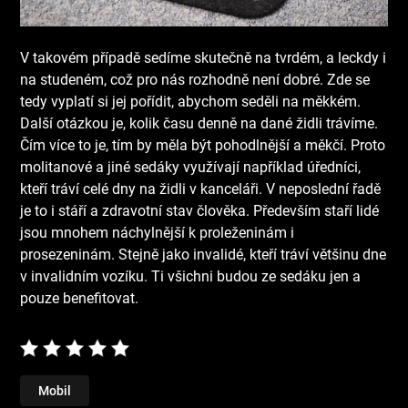
V takovém případě sedíme skutečně na tvrdém, a leckdy i
na studeném, což pro nás rozhodně není dobré. Zde se
tedy vyplatí si jej pořídit, abychom seděli na měkkém.
Další otázkou je, kolik času denně na dané židli trávíme.
Čím více to je, tím by měla být pohodlnější a měkčí. Proto
molitanové a jiné sedáky využívají například úředníci,
kteří tráví celé dny na židli v kanceláři.
V neposlední řadě
je to i stáří a zdravotní stav člověka. Především staří lidé
jsou mnohem náchylnější k proleženinám i
prosezeninám. Stejně jako invalidé, kteří tráví většinu dne
v invalidním vozíku. Ti všichni budou ze sedáku jen a
pouze benefitovat.
Mobil