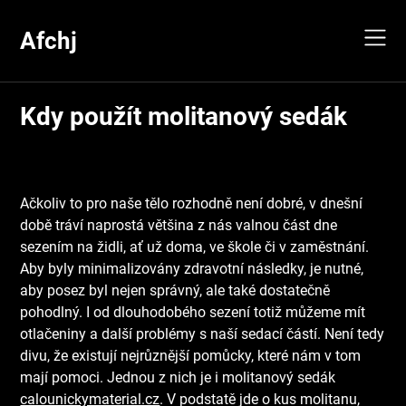
Skip
to
Afchj
content
Kdy použít molitanový sedák
Ačkoliv to pro naše tělo rozhodně není dobré, v dnešní
době tráví naprostá většina z nás valnou část dne
sezením na židli, ať už doma, ve škole či v zaměstnání.
Aby byly minimalizovány zdravotní následky, je nutné,
aby posez byl nejen správný, ale také dostatečně
pohodlný. I od dlouhodobého sezení totiž můžeme mít
otlačeniny a další problémy s naší sedací částí. Není tedy
divu, že existují nejrůznější pomůcky, které nám v tom
mají pomoci.
Jednou z nich je i molitanový sedák
calounickymaterial.cz
. V podstatě jde o kus molitanu,