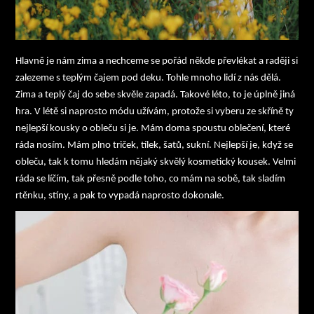
Hlavně je nám zima a nechceme se pořád někde převlékat a raději si
zalezeme s teplým čajem pod deku. Tohle mnoho lidí z nás dělá.
Zima a teplý čaj do sebe skvěle zapadá. Takové léto, to je úplně jiná
hra. V létě si naprosto módu užívám, protože si vyberu ze skříně ty
nejlepší kousky o obleču si je. Mám doma spoustu oblečení, které
ráda nosím. Mám plno triček, tílek, šatů, sukní. Nejlepší je, když se
obleču, tak k tomu hledám nějaký skvělý kosmetický kousek. Velmi
ráda se líčím, tak přesně podle toho, co mám na sobě, tak sladím
rtěnku, stíny, a pak to vypadá naprosto dokonale.