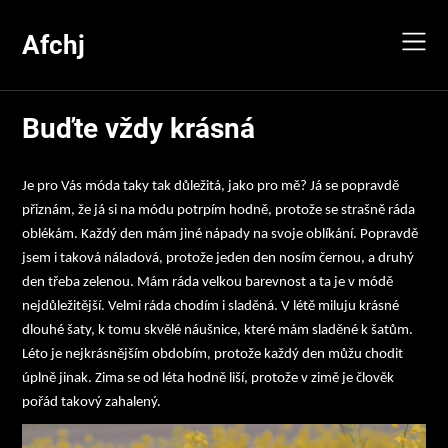
Skip
to
Afchj
content
Buďte vždy krásná
Je pro Vás móda taky tak důležitá, jako pro mě? Já se popravdě
přiznám, že já si na módu potrpím hodně, protože se strašně ráda
oblékám. Každý den mám jiné nápady na svoje oblíkání. Popravdě
jsem i taková náladová, protože jeden den nosím černou, a druhý
den třeba zelenou. Mám ráda velkou barevnost a ta je v módě
nejdůležitější. Velmi ráda chodím i sladěná. V létě miluju krásné
dlouhé šaty, k tomu skvělé náušnice, které mám sladěné k šatům.
Léto je nejkrásnějším obdobím, protože každý den můžu chodit
úplně jinak. Zima se od léta hodně liší, protože v zimě je člověk
pořád takový zahalený.