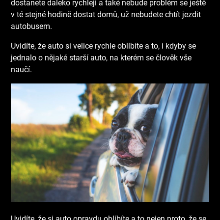
dostanete daleko rychleji a také nebude problém se ještě
v té stejné hodině dostat domů, už nebudete chtít jezdit
autobusem.
Uvidíte, že auto si velice rychle oblíbíte a to, i kdyby se
jednalo o nějaké starší auto, na kterém se člověk vše
naučí.
Uvidíte, že si auto opravdu oblíbíte a to nejen proto, že se