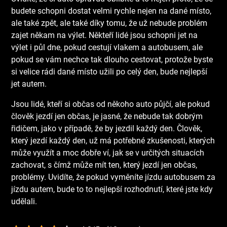
budete schopni dostat velmi rychle nejen na dané místo,
ale také zpět, ale také díky tomu, že už nebude problém
zajet někam na výlet. Někteří lidé jsou schopni jet na
výlet i půl dne, pokud cestují vlakem a autobusem, ale
pokud se vám nechce tak dlouho cestovat, protože byste
si velice rádi dané místo užili po celý den, bude nejlepší
jet autem.
Jsou lidé, kteří si občas od někoho auto půjčí, ale pokud
člověk jezdí jen občas, je jasné, že nebude tak dobrým
řidičem, jako v případě, že by jezdil každý den. Člověk,
který jezdí každý den, už má potřebné zkušenosti, kterých
může využít a moc dobře ví, jak se v určitých situacích
zachovat, s čímž může mít ten, který jezdí jen občas,
problémy. Uvidíte, že pokud vyměníte jízdu autobusem za
jízdu autem, bude to to nejlepší rozhodnutí, které jste kdy
udělali.