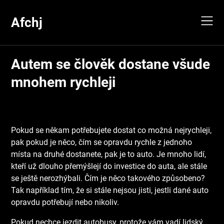
Skip
to
Afchj
content
Autem se člověk dostane všude
mnohem rychleji
Pokud se někam potřebujete dostat co možná nejrychleji,
pak pokud je něco, čím se opravdu rychle z jednoho
místa na druhé dostanete, pak je to auto. Je mnoho lidí,
kteří už dlouho přemýšlejí do investice do auta, ale stále
se ještě nerozhýbali. Čím je něco takového způsobeno?
Tak například tím, že si stále nejsou jisti, jestli dané auto
opravdu potřebují nebo nikoliv.
Pokud nechce jezdit autobusy, protože vám vadí lidský