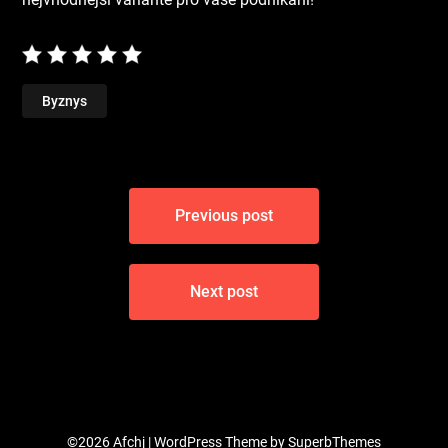
Byznys
Navigace
Previous post
pro
příspěvek
Next post
©2026 Afchj
| WordPress Theme by
SuperbThemes