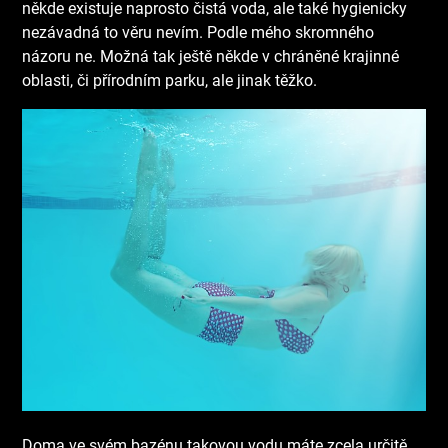
někde existuje naprosto čistá voda, ale také hygienicky
nezávadná to věru nevím. Podle mého skromného
názoru ne. Možná tak ještě někde v chráněné krajinné
oblasti, či přírodním parku, ale jinak těžko.
Doma ve svém bazénu takovou vodu máte zcela určitě,