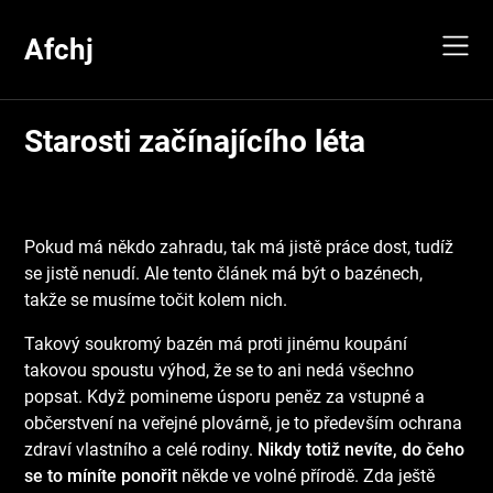
Skip
to
Afchj
content
Starosti začínajícího léta
Pokud má někdo zahradu, tak má jistě práce dost, tudíž
se jistě nenudí. Ale tento článek má být o bazénech,
takže se musíme točit kolem nich.
Takový soukromý bazén má proti jinému koupání
takovou spoustu výhod, že se to ani nedá všechno
popsat. Když pomineme úsporu peněz za vstupné a
občerstvení na veřejné plovárně, je to především ochrana
zdraví vlastního a celé rodiny.
Nikdy totiž nevíte, do čeho
se to míníte ponořit
někde ve volné přírodě. Zda ještě