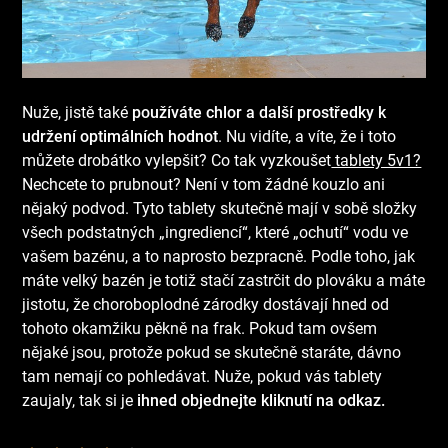
Nuže, jistě také
používáte chlor a další prostředky k
udržení optimálních hodnot
. Nu vidíte, a víte, že i toto
můžete drobátko vylepšit? Co tak vyzkoušet
tablety 5v1?
Nechcete to prubnout? Není v tom žádné kouzlo ani
nějaký podvod. Tyto tablety skutečně mají v sobě složky
všech podstatných „ingrediencí“, které „ochutí“ vodu ve
vašem bazénu, a to naprosto bezpracně. Podle toho, jak
máte velký bazén je totiž stačí zastrčit do plováku a máte
jistotu, že choroboplodné zárodky dostávají hned od
tohoto okamžiku pěkně na frak. Pokud tam ovšem
nějaké jsou, protože pokud se skutečně staráte, dávno
tam nemají co pohledávat. Nuže, pokud vás tablety
zaujaly, tak si je
ihned objednejte kliknutí na odkaz.