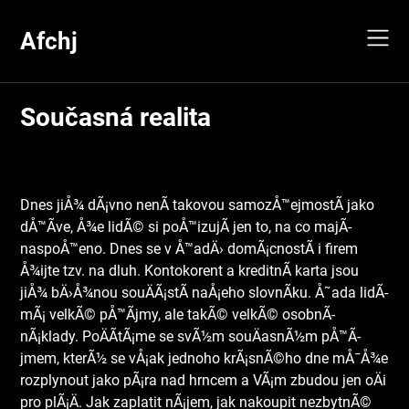
Skip
to
Afchj
content
Současná realita
Dnes jiÅ¾ dÃ¡vno nenÃ­ takovou samozÅ™ejmostÃ­ jako
dÅ™Ã­ve, Å¾e lidÃ© si poÅ™izujÃ­ jen to, na co majÃ­
naspoÅ™eno. Dnes se v Å™adÄ› domÃ¡cnostÃ­ i firem
Å¾ijte tzv. na dluh. Kontokorent a kreditnÃ­ karta jsou
jiÅ¾ bÄ›Å¾nou souÄÃ¡stÃ­ naÅ¡eho slovnÃ­ku. Å˜ada lidÃ­
mÃ¡ velkÃ© pÅ™Ã­jmy, ale takÃ© velkÃ© osobnÃ­
nÃ¡klady. PoÄÃ­tÃ¡me se svÃ½m souÄasnÃ½m pÅ™Ã­
jmem, kterÃ½ se vÅ¡ak jednoho krÃ¡snÃ©ho dne mÅ¯Å¾e
rozplynout jako pÃ¡ra nad hrncem a VÃ¡m zbudou jen oÄi
pro plÃ¡Ä. Jak zaplatit nÃ¡jem, jak nakoupit nezbytnÃ©