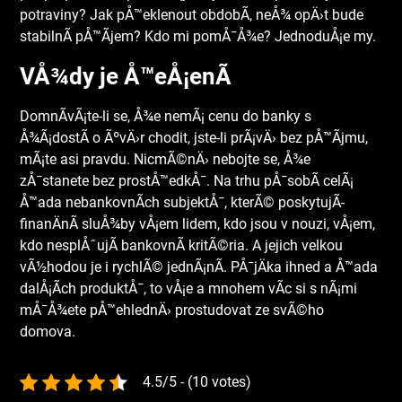
potraviny? Jak pÅ™eklenout obdobÃ­, neÅ¾ opÄ›t bude
stabilnÃ­ pÅ™Ã­jem? Kdo mi pomÅ¯Å¾e? JednoduÅ¡e my.
VÅ¾dy je Å™eÅ¡enÃ­
DomnÃ­vÃ¡te-li se, Å¾e nemÃ¡ cenu do banky s
Å¾Ã¡dostÃ­ o ÃºvÄ›r chodit, jste-li prÃ¡vÄ› bez pÅ™Ã­jmu,
mÃ¡te asi pravdu. NicmÃ©nÄ› nebojte se, Å¾e
zÅ¯stanete bez prostÅ™edkÅ¯. Na trhu pÅ¯sobÃ­ celÃ¡
Å™ada nebankovnÃ­ch subjektÅ¯, kterÃ© poskytujÃ­
finanÄnÃ­ sluÅ¾by vÅ¡em lidem, kdo jsou v nouzi, vÅ¡em,
kdo nesplÅˆujÃ­ bankovnÃ­ kritÃ©ria. A jejich velkou
vÃ½hodou je i rychlÃ© jednÃ¡nÃ­.
PÅ¯jÄka ihned
a Å™ada
dalÅ¡Ã­ch produktÅ¯, to vÅ¡e a mnohem vÃ­c si s nÃ¡mi
mÅ¯Å¾ete pÅ™ehlednÄ› prostudovat ze svÃ©ho
domova.
4.5/5 - (10 votes)