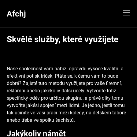
Skip
to
Afchj
content
Skvělé služby, které využijete
Naše společnost vám nabízí opravdu vysoce kvalitní a
efektivní
potisk triček
. Ptáte se, k čemu vám to bude
dobré? Zajisté tuto metodu využijete pro vaše firemní,
reklamní anebo jakékoliv další účely. Vytvoříte totiž
specifický oděv pro určitou skupinu, a právě díky tomu
vytvoříte jakési spojení mezi lidmi. Je jedno, jestli tomu
tak učiníte ve vaší práci mezi kolegy, na dětském táboře
anebo třeba ve spolku šachistů.
Jakýkoliv námět