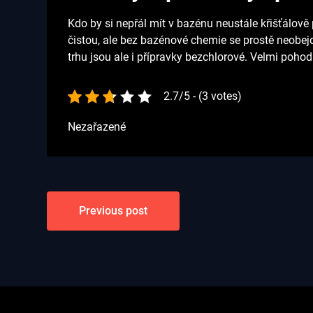
Kdo by si nepřál mít v bazénu neustále křišťálo
čistou, ale bez bazénové chemie se prostě neobej
trhu jsou ale i přípravky bezchlorové. Velmi poh
2.7/5 - (3 votes)
Nezařazené
Navigace
Previous post
pro
příspěvek