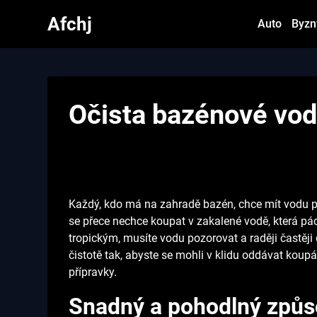
Skip
Afchj
Auto
Byzn
to
content
Očista bazénové vo
Každý, kdo má na zahradě bazén, chce mít vodu p
se přece nechce koupat v zakalené vodě, která pá
tropickým, musíte vodu pozorovat a raději častě
čistotě tak, abyste se mohli v klidu oddávat koupá
přípravky.
Snadný a pohodlný způs