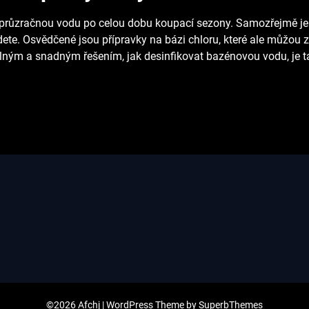
vě průzračnou vodu po celou dobu koupací sezony. Samozřejmě j
dete. Osvědčené jsou přípravky na bázi chloru, které ale můžou 
odlným a snadným řešením, jak desinfikovat bazénovou vodu, je
t
©2026 Afchj
| WordPress Theme by
SuperbThemes