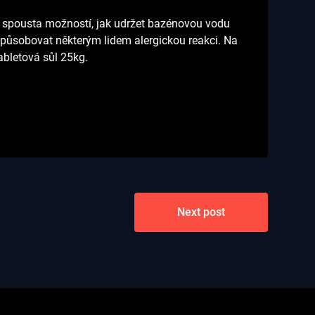
e spousta možností, jak udržet bazénovou vodu
způsobovat některým lidem alergickou reakci. Na
abletová sůl 25kg
.
Next post