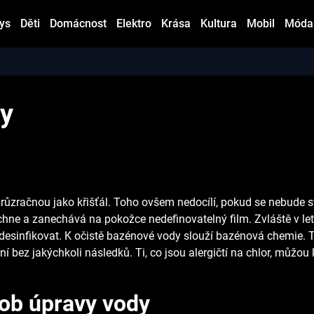
ys
Děti
Domácnost
Elektro
Krása
Kultura
Mobil
Móda
dy
růzračnou jako křišťál. Toho ovšem nedocílí, pokud se nebude s
chne a zanechává na pokožce nedefinovatelný film. Zvláště v let
ji desinfikovat. K očistě bazénové vody slouží bazénová chemi
ní bez jakýchkoli následků. Ti, co jsou alergičtí na chlor, můžo
ob úpravy vody