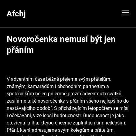
Skip
to
Afchj
content
Novoročenka nemusí být jen
přáním
V adventním čase běžně přejeme svým přátelům,
známým, kamarádům i obchodním partnerům a
společníkům nejen příjemné prožití adventních svátků,
zasíláme také
novoročenky
s přáním všeho nejlepšího do
nastávajícího období. S přicházejícím letopočtem se mísí
i očekávání, vize lepší budoucnosti. Budoucnost je jako
otevřená kniha, kterou chceme zaplnit jen tím nejlepším.
Přání, která adresujeme svým kolegům a přátelům,