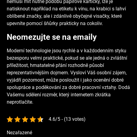
nemusí mít nutně podobu papírové kartičky, lze je
natisknout například na etiketu k vínu, na krabici s lahví
oblíbené značky, ale i zdánlivě obyčejné visačky, které
upevníte pomocí šňůrky prakticky na cokoliv.
Neomezujte se na emaily
Moderní technologie jsou rychlé a v každodenním styku
bezesporu velmi praktické, pokud se ale jedná o zvláštní
příležitost, hmatatelné přání rozhodně působí
reprezentativnějším dojmem. Vysloví Váš osobní zájem,
vyjádří pozornost, může posloužit i jako ocenění dobré
spolupráce a poděkování za dobré pracovní vztahy. Dodá
Vašemu sdělení rozměr, který internetem zkrátka
neprotlačíte.
4.6/5 - (13 votes)
Nezařazené