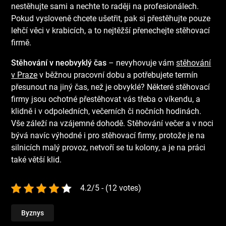
nestěhujte sami a nechte to raději na profesionálech.
Pokud vysloveně chcete ušetřit, pak si přestěhujte pouze
lehčí věci v krabicích, a to nejtěžší přenechejte stěhovací
firmě.
Stěhování v neobvyklý čas
– nevyhovuje vám
stěhování
v Praze
v běžnou pracovní dobu a potřebujete termín
přesunout na jiný čas, než je obvyklé? Některé stěhovací
firmy jsou ochotné přestěhovat vás třeba o víkendu, a
klidně i v odpoledních, večerních či nočních hodinách.
Vše záleží na vzájemné dohodě. Stěhování večer a v noci
bývá navíc výhodné i pro stěhovací firmy, protože je na
silnicích malý provoz, netvoří se tu kolony, a je na práci
také větší klid.
4.2/5 - (12 votes)
Byznys