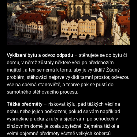
Vyklizení bytu a odvoz odpadu
– stěhujete se do bytu či
domu, v němž zůstaly některé věci po předchozím
majiteli, a ten se nemá k tomu, aby je vyklidil? Žádný
problém, stěhováci nejprve vyklidí tamní prostor, odvezou
vše na sběrná stanoviště, a teprve pak se pustí do
samotného stěhovacího procesu.
Těžké předměty
– riskovat kýlu, pád těžkých věcí na
nohu, nebo jejich poškození, pokud se vám například
vysmekne pračka z ruky a sjede vám po schodech v
činžovním domě, je zcela zbytečné. Zejména těžké a
velmi objemné předměty včetně velkých koberců