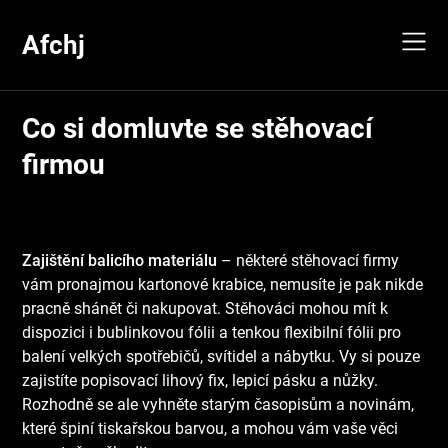
Skip
to
Afchj
content
Co si domluvte se stěhovací
firmou
Zajištění balicího materiálu
– některé stěhovací firmy
vám pronajmou kartonové krabice, nemusíte je pak nikde
pracně shánět či nakupovat. Stěhováci mohou mít k
dispozici i bublinkovou fólii a tenkou flexibilní fólii pro
balení velkých spotřebičů, svítidel a nábytku. Vy si pouze
zajistíte popisovací lihový fix, lepicí pásku a nůžky.
Rozhodně se ale vyhněte starým časopisům a novinám,
které špiní tiskařskou barvou, a mohou vám vaše věci